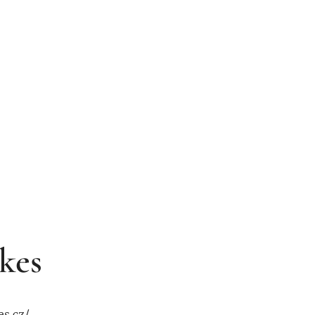
kes
s.cz/