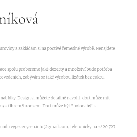
níková
suroviny a zakládám si na poctivé řemeslné výrobě. Nenajdete
ltace spolu probereme jaké dezerty a množství bude potřeba
 provedeních, zabývám se také výrobou lízátek bez cukru.
 nabídky. Design si můžete detailně navolit, dort může mít
tem/stříbrem/bronzem. Dort může být "polonahý" s
emailu vypecenysen.info@gmail.com, telefonicky na +420 727