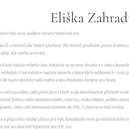
Eliška Zahrad
tavit Vám mou sladkou výrobu Vypečený sen.
rtů a dezertů dle Vašich představ. Při výrobě používám pouze kvalitní 
ažky, ani umělá aromata.
součástí Vašeho velkého dne. Kdykoliv se na mne obraťte a v rámci konzu
o výslužek. V mé nabídce najdete dezerty v klasických velikostech i mini
it do barev výzdoby Vaší svatby a jsou vhodným dárkem pro hosty.
u ráda poradím, jaký počet porcí zvolit a jak zkombinovat příchutě z mé
zdobený živými, nebo sušenými květy, ovocem, makronkami, jedlým zla
pusem, nebo celý obmazaný krémem do bílé, či jiné barvy Vaší svatby.
ím a připravím sladké přímo pro Vás, kontaktujte mne prostřednictvím 
s mé sociální sítě Vypečený sen (FB, IG).