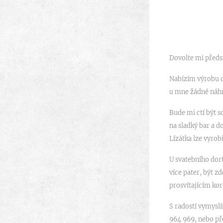
Dovolte mi předs
Nabízím výrobu do
u mne žádné náhr
Bude mi ctí být 
na sladký bar a d
Lízátka lze vyrob
U svatebního dort
více pater, být 
prosvítajícím kor
S radostí vymysl
964 969, nebo pře