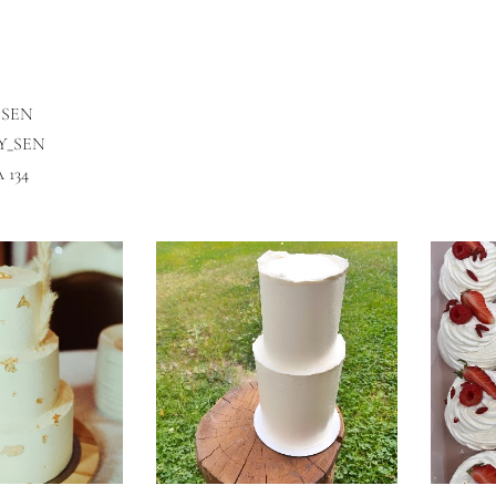
 SEN
Y_SEN
 134