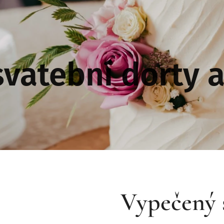
svatební dorty a
Vypečený 