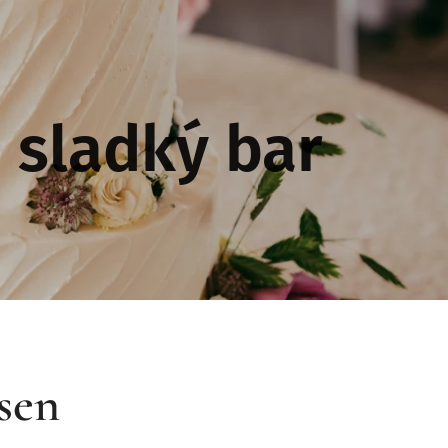
 sladký bar
sen