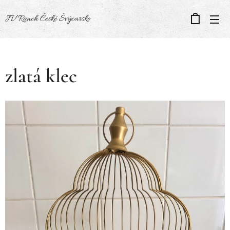
JV Ranch České Švýcarsko
zlatá klec