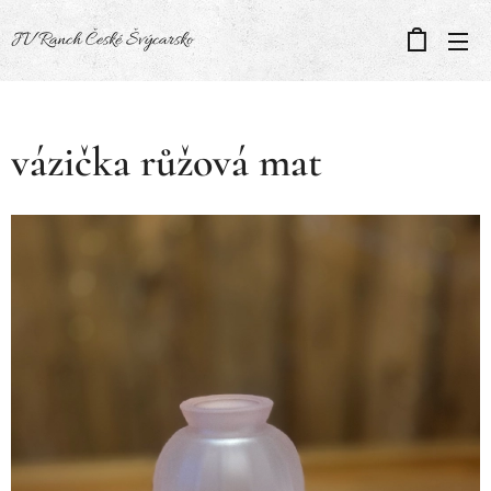
JV Ranch České Švýcarsko
vázička růžová mat