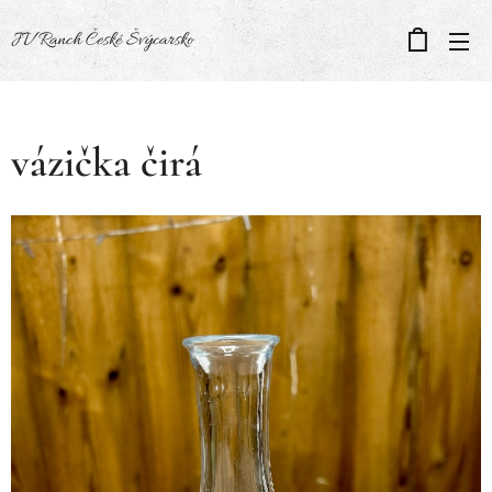
JV Ranch České Švýcarsko
vázička čirá