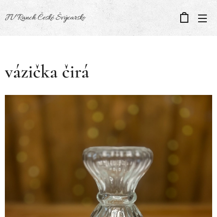
JV Ranch České Švýcarsko
vázička čirá