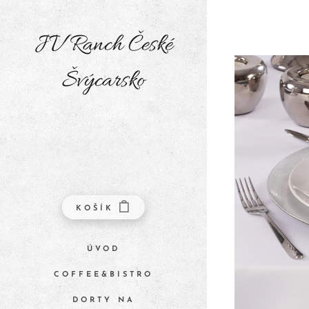
JV Ranch České
Švýcarsko
KOŠÍK
ÚVOD
COFFEE&BISTRO
DORTY NA