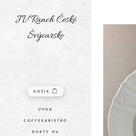
JV Ranch České
Švýcarsko
KOŠÍK
ÚVOD
COFFEE&BISTRO
DORTY NA