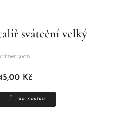
talíř sváteční velký
průměr 30cm
45,00
Kč
DO KOŠÍKU