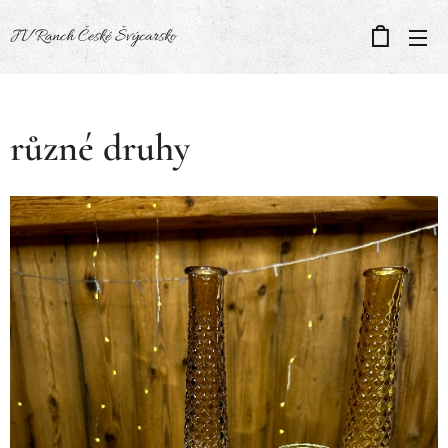
JV Ranch České Švýcarsko
různé druhy