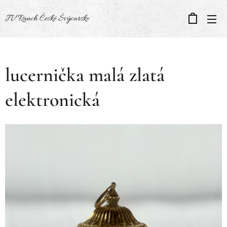
JV Ranch České Švýcarsko
lucernička malá zlatá
elektronická