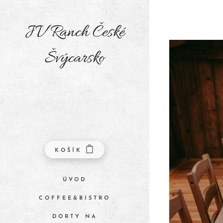
JV Ranch České
Švýcarsko
KOŠÍK
ÚVOD
COFFEE&BISTRO
DORTY NA